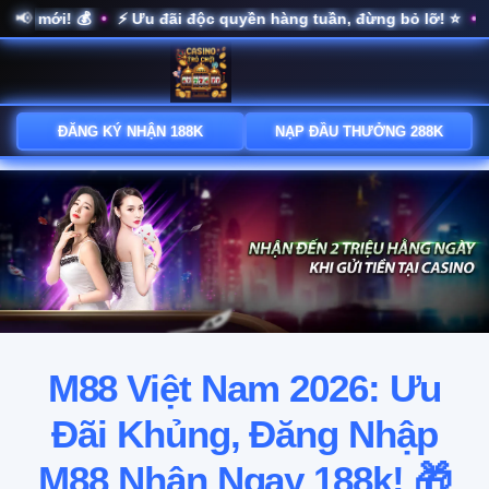
📢
i! 💰
⚡ Ưu đãi độc quyền hàng tuần, đừng bỏ lỡ! ⭐
🎁 Đăn
•
•
ĐĂNG KÝ NHẬN 188K
NẠP ĐẦU THƯỞNG 288K
M88 Việt Nam 2026: Ưu
Đãi Khủng, Đăng Nhập
M88 Nhận Ngay 188k! 🎁