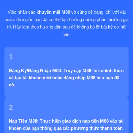
Việc nhận các
khuyến mãi M88
vô cùng dễ dàng, chỉ với vài
bước đơn giản bạn đã có thể tận hưởng những phần thưởng giá
trị. Hãy làm theo hướng dẫn sau để không bỏ lỡ bất kỳ cơ hội
nào!
1
Đăng Ký/Đăng Nhập M88:
Truy cập
M88 link
chính thức
và tạo tài khoản mới hoặc
đăng nhập M88
nếu bạn đã
có.
2
Nạp Tiền M88:
Thực hiện giao dịch
nạp tiền M88
vào tài
khoản của bạn thông qua các phương thức thanh toán