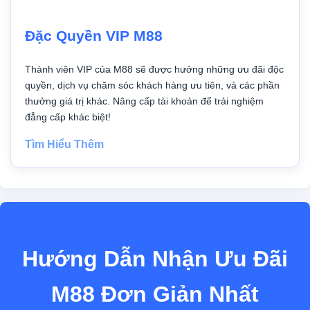
Đặc Quyền VIP M88
Thành viên VIP của M88 sẽ được hưởng những ưu đãi độc
quyền, dịch vụ chăm sóc khách hàng ưu tiên, và các phần
thưởng giá trị khác. Nâng cấp tài khoản để trải nghiệm
đẳng cấp khác biệt!
Tìm Hiểu Thêm
Hướng Dẫn Nhận Ưu Đãi
M88 Đơn Giản Nhất