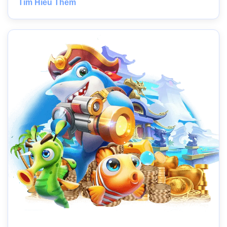
Tìm Hiểu Thêm