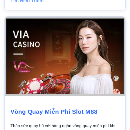
Tìm Hiểu Thêm
Vòng Quay Miễn Phí Slot M88
Thỏa sức quay hũ với hàng ngàn vòng quay miễn phí khi