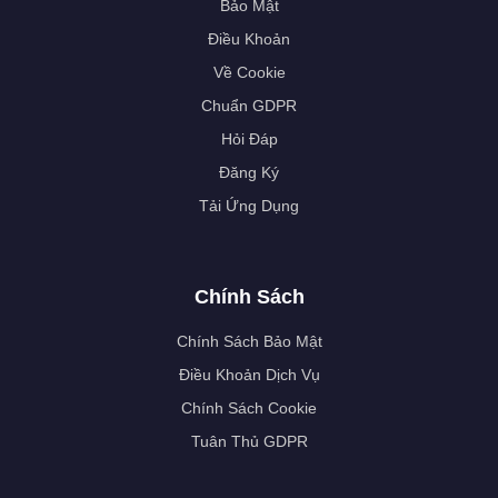
Bảo Mật
Điều Khoản
Về Cookie
Chuẩn GDPR
Hỏi Đáp
Đăng Ký
Tải Ứng Dụng
Chính Sách
Chính Sách Bảo Mật
Điều Khoản Dịch Vụ
Chính Sách Cookie
Tuân Thủ GDPR