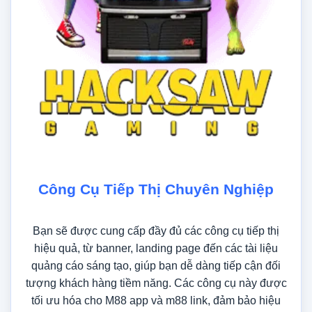
Công Cụ Tiếp Thị Chuyên Nghiệp
Bạn sẽ được cung cấp đầy đủ các công cụ tiếp thị
hiệu quả, từ banner, landing page đến các tài liệu
quảng cáo sáng tạo, giúp bạn dễ dàng tiếp cận đối
tượng khách hàng tiềm năng. Các công cụ này được
tối ưu hóa cho M88 app và m88 link, đảm bảo hiệu