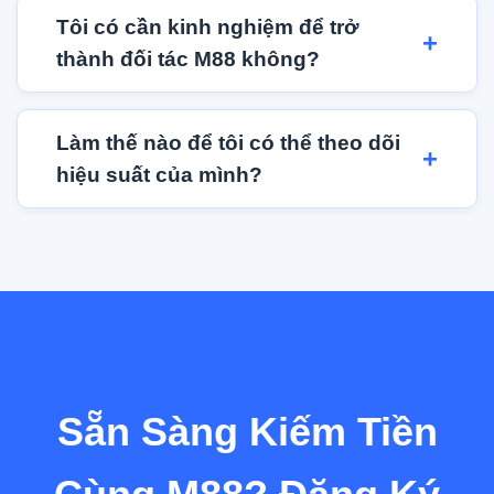
Tôi có cần kinh nghiệm để trở
+
thành đối tác M88 không?
Làm thế nào để tôi có thể theo dõi
+
hiệu suất của mình?
Sẵn Sàng Kiếm Tiền