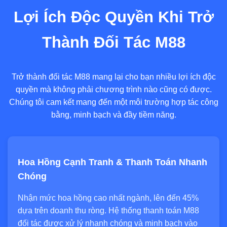
Lợi Ích Độc Quyền Khi Trở
Thành Đối Tác M88
Trở thành đối tác M88 mang lại cho bạn nhiều lợi ích độc
quyền mà không phải chương trình nào cũng có được.
Chúng tôi cam kết mang đến một môi trường hợp tác công
bằng, minh bạch và đầy tiềm năng.
Hoa Hồng Cạnh Tranh & Thanh Toán Nhanh
Chóng
Nhận mức hoa hồng cao nhất ngành, lên đến 45%
dựa trên doanh thu ròng. Hệ thống thanh toán M88
đối tác được xử lý nhanh chóng và minh bạch vào