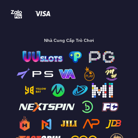
Nhà Cung Cấp Trò Chơi