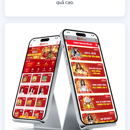
quả cao.