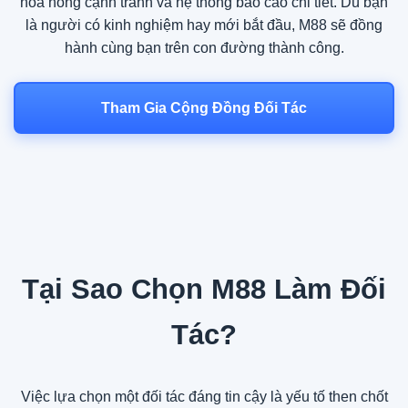
hoa hồng cạnh tranh và hệ thống báo cáo chi tiết. Dù bạn
là người có kinh nghiệm hay mới bắt đầu, M88 sẽ đồng
hành cùng bạn trên con đường thành công.
Tham Gia Cộng Đồng Đối Tác
Tại Sao Chọn M88 Làm Đối
Tác?
Việc lựa chọn một đối tác đáng tin cậy là yếu tố then chốt