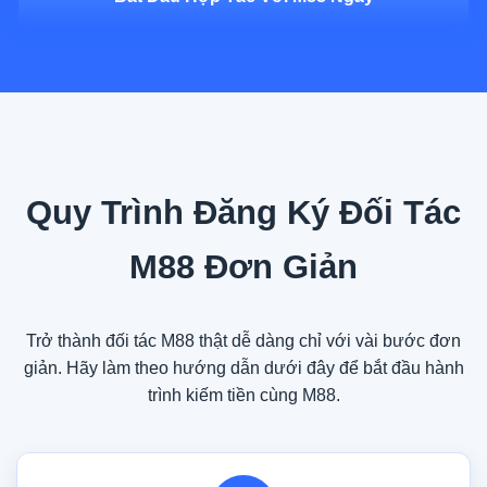
Quy Trình Đăng Ký Đối Tác
M88 Đơn Giản
Trở thành đối tác M88 thật dễ dàng chỉ với vài bước đơn
giản. Hãy làm theo hướng dẫn dưới đây để bắt đầu hành
trình kiếm tiền cùng M88.