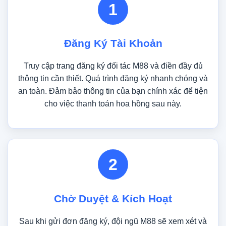
1
Đăng Ký Tài Khoản
Truy cập trang đăng ký đối tác M88 và điền đầy đủ
thông tin cần thiết. Quá trình đăng ký nhanh chóng và
an toàn. Đảm bảo thông tin của bạn chính xác để tiện
cho việc thanh toán hoa hồng sau này.
2
Chờ Duyệt & Kích Hoạt
Sau khi gửi đơn đăng ký, đội ngũ M88 sẽ xem xét và