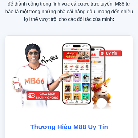
để thành công trong lĩnh vực cá cược trực tuyến. M88 tự
hào là một trong những nhà cái hàng đầu, mang đến nhiều
lợi thế vượt trội cho các đối tác của mình:
Thương Hiệu M88 Uy Tín