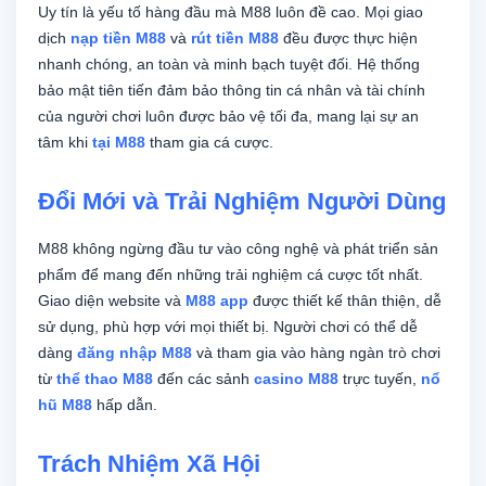
Uy tín là yếu tố hàng đầu mà M88 luôn đề cao. Mọi giao
dịch
nạp tiền M88
và
rút tiền M88
đều được thực hiện
nhanh chóng, an toàn và minh bạch tuyệt đối. Hệ thống
bảo mật tiên tiến đảm bảo thông tin cá nhân và tài chính
của người chơi luôn được bảo vệ tối đa, mang lại sự an
tâm khi
tại M88
tham gia cá cược.
Đổi Mới và Trải Nghiệm Người Dùng
M88 không ngừng đầu tư vào công nghệ và phát triển sản
phẩm để mang đến những trải nghiệm cá cược tốt nhất.
Giao diện website và
M88 app
được thiết kế thân thiện, dễ
sử dụng, phù hợp với mọi thiết bị. Người chơi có thể dễ
dàng
đăng nhập M88
và tham gia vào hàng ngàn trò chơi
từ
thể thao M88
đến các sảnh
casino M88
trực tuyến,
nổ
hũ M88
hấp dẫn.
Trách Nhiệm Xã Hội