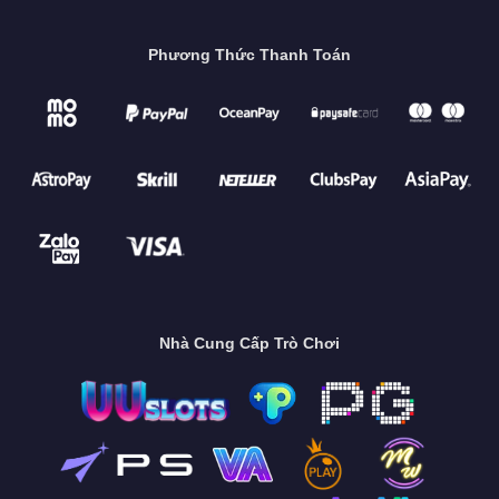
Phương Thức Thanh Toán
Nhà Cung Cấp Trò Chơi