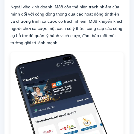
Ngoài việc kinh doanh, M88 còn thể hiện trách nhiệm của
mình đối với cộng đồng thông qua các hoạt động từ thiện
và chương trình cá cược có trách nhiệm. M88 khuyến khích
người chơi cá cược một cách có ý thức, cung cấp các công
cụ hỗ trợ để quản lý hành vi cá cược, đảm bảo một môi
trường giải trí lành mạnh.