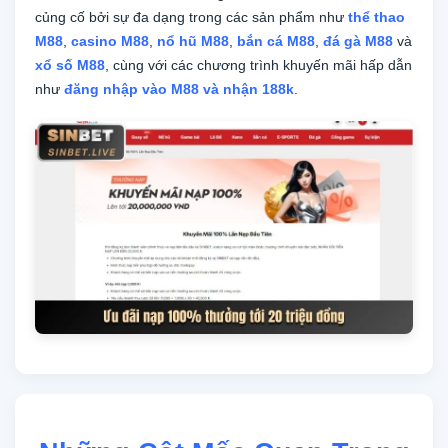
củng cố bởi sự đa dạng trong các sản phẩm như
thể thao
M88
,
casino M88
,
nổ hũ M88
,
bắn cá M88
,
đá gà M88
và
xổ số M88
, cùng với các chương trình khuyến mãi hấp dẫn
như
đăng nhập vào M88 và nhận 188k
.