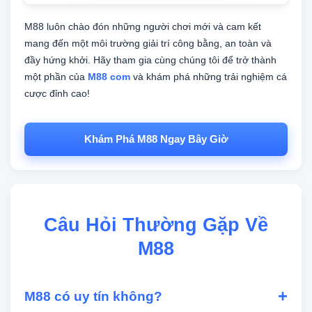
M88 luôn chào đón những người chơi mới và cam kết
mang đến một môi trường giải trí công bằng, an toàn và
đầy hứng khởi. Hãy tham gia cùng chúng tôi để trở thành
một phần của
M88 com
và khám phá những trải nghiệm cá
cược đỉnh cao!
Khám Phá M88 Ngay Bây Giờ
Câu Hỏi Thường Gặp Về
M88
+
M88 có uy tín không?