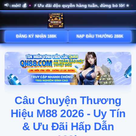
📢
 mới! 💰
⚡ Ưu đãi độc quyền hàng tuần, đừng bỏ lỡ! ⭐
🎁 Đ
•
•
ĐĂNG KÝ NHẬN 188K
NẠP ĐẦU THƯỞNG 288K
Câu Chuyện Thương
Hiệu M88 2026 - Uy Tín
& Ưu Đãi Hấp Dẫn