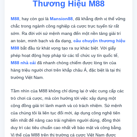
Thương Hiệu M88
M88
, hay còn gọi là
Mansion88
, đã khẳng định vị thế vững
chắc trong ngành công nghiệp cá cược trực tuyến từ rất
sớm. Ra đời với sứ mệnh mang đến một nền tảng giải trí
an toàn, minh bạch và đa dạng,
câu chuyện thương hiệu
M88
bắt đầu từ khát vọng tạo ra sự khác biệt. Với giấy
phép hoạt động hợp pháp từ các tổ chức uy tín quốc tế,
M88 nhà cái
đã nhanh chóng chiếm được lòng tin của
hàng triệu người chơi trên khắp châu Á, đặc biệt là tại thị
trường Việt Nam.
Tầm nhìn của M88 không chỉ dừng lại ở việc cung cấp các
trò chơi cá cược, mà còn hướng tới việc xây dựng một
cộng đồng giải trí lành mạnh và có trách nhiệm. Sứ mệnh
của chúng tôi là liên tục đổi mới, áp dụng công nghệ tiên
tiến nhất để nâng cao trải nghiệm người dùng, đồng thời
duy trì các tiêu chuẩn cao nhất về bảo mật và công bằng.
Vị thế của M88 trên thị trường cá cược Việt Nam được