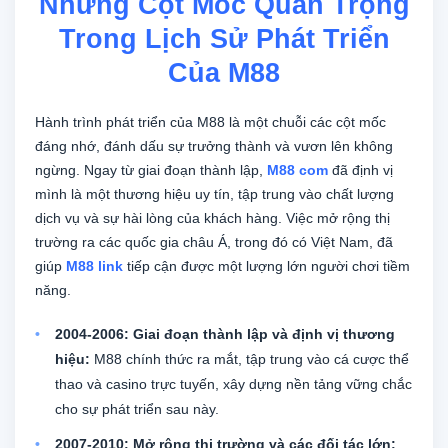
Những Cột Mốc Quan Trọng
Trong Lịch Sử Phát Triển
Của M88
Hành trình phát triển của M88 là một chuỗi các cột mốc
đáng nhớ, đánh dấu sự trưởng thành và vươn lên không
ngừng. Ngay từ giai đoạn thành lập,
M88 com
đã định vị
mình là một thương hiệu uy tín, tập trung vào chất lượng
dịch vụ và sự hài lòng của khách hàng. Việc mở rộng thị
trường ra các quốc gia châu Á, trong đó có Việt Nam, đã
giúp
M88 link
tiếp cận được một lượng lớn người chơi tiềm
năng.
2004-2006: Giai đoạn thành lập và định vị thương
hiệu:
M88 chính thức ra mắt, tập trung vào cá cược thể
thao và casino trực tuyến, xây dựng nền tảng vững chắc
cho sự phát triển sau này.
2007-2010: Mở rộng thị trường và các đối tác lớn: