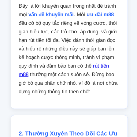
Đây là lời khuyên quan trọng nhất để tránh
mọi
vấn đề khuyến mãi
. Mỗi
ưu đãi m88
đều có bộ quy tắc riêng về vòng cược, thời
gian hiệu lực, các trò chơi áp dụng, và giới
hạn rút tiền tối đa. Việc dành thời gian đọc
và hiểu rõ những điều này sẽ giúp bạn lên
kế hoạch cược thông minh, tránh vi phạm
quy định và đảm bảo bạn có thể
rút tiền
m88
thưởng một cách suôn sẻ. Đừng bao
giờ bỏ qua phần chữ nhỏ, vì đó là nơi chứa
đựng những thông tin then chốt.
2. Thường Xuyên Theo Dõi Các Ưu