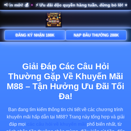
ên mới! 💰
⚡ Ưu đãi độc quyền hàng tuần, đừng bỏ lỡ! ⭐

📢
•
•
ĐĂNG KÝ NHẬN 188K
NẠP ĐẦU THƯỞNG 288K
Giải Đáp Các Câu Hỏi
Thường Gặp Về Khuyến Mãi
M88 – Tận Hưởng Ưu Đãi Tối
Đa!
Bạn đang tìm kiếm thông tin chi tiết về các chương trình
khuyến mãi hấp dẫn tại M88? Trang này tổng hợp và giải
đáp mọi
các câu hỏi về khuyến mãi
phổ biến nhất, từ