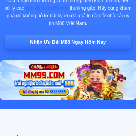
cách nhận tiền thưởng chào mừng, điều kiện rút tiền, đến
xử lý các
vấn đề khuyến mãi
thường gặp. Hãy cùng khám
phá để không bỏ lỡ bất kỳ ưu đãi giá trị nào từ nhà cái uy
tín M88 Việt Nam.
Nhận Ưu Đãi M88 Ngay Hôm Nay