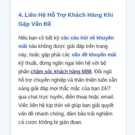
4. Liên Hệ Hỗ Trợ Khách Hàng Khi
Gặp Vấn Đề
Nếu bạn có bất kỳ
các câu hỏi về khuyến
mãi
nào không được giải đáp trên trang
này, hoặc gặp phải các
vấn đề khuyến mãi
kỹ thuật, đừng ngần ngại liên hệ với bộ
phận
chăm sóc khách hàng M88
. Đội ngũ
hỗ trợ chuyên nghiệp và thân thiện luôn sẵn
sàng giải đáp mọi thắc mắc của bạn 24/7
qua chat trực tuyến, điện thoại hoặc email.
Việc liên hệ kịp thời sẽ giúp bạn giải quyết
vấn đề nhanh chóng, đảm bảo trải nghiệm
cá cược không bị gián đoạn.