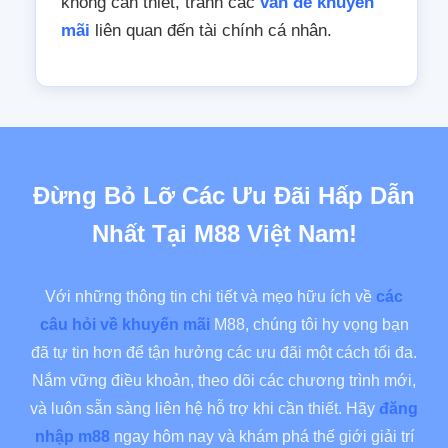
không cần thiết, tránh các
vấn đề khuyến
mãi
liên quan đến tài chính cá nhân.
Đừng Bỏ Lỡ Các Ưu Đãi Hấp Dẫn
Nhất Tại M88 Việt Nam!
Với những thông tin chi tiết và mẹo hữu ích về
các
câu hỏi về khuyến mãi
M88, chúng tôi hy vọng bạn
đã tự tin hơn để tận hưởng các ưu đãi một cách tối đa.
Nắm vững điều khoản, theo dõi các chương trình mới,
và luôn sẵn sàng liên hệ hỗ trợ khi cần thiết. Hãy
đăng
nhập m88
ngay hôm nay và khám phá thế giới giải trí