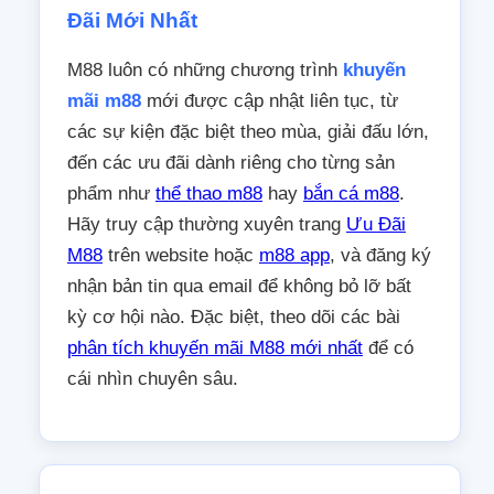
Đãi Mới Nhất
M88 luôn có những chương trình
khuyến
mãi m88
mới được cập nhật liên tục, từ
các sự kiện đặc biệt theo mùa, giải đấu lớn,
đến các ưu đãi dành riêng cho từng sản
phẩm như
thể thao m88
hay
bắn cá m88
.
Hãy truy cập thường xuyên trang
Ưu Đãi
M88
trên website hoặc
m88 app
, và đăng ký
nhận bản tin qua email để không bỏ lỡ bất
kỳ cơ hội nào. Đặc biệt, theo dõi các bài
phân tích khuyến mãi M88 mới nhất
để có
cái nhìn chuyên sâu.