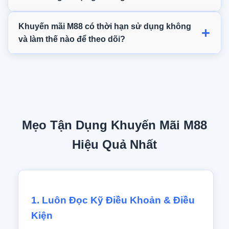
Khuyến mãi M88 có thời hạn sử dụng không
+
và làm thế nào để theo dõi?
Mẹo Tận Dụng Khuyến Mãi M88
Hiệu Quả Nhất
1. Luôn Đọc Kỹ Điều Khoản & Điều
Kiện