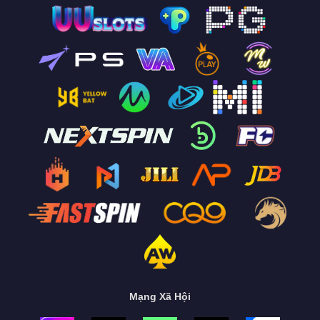
Mạng Xã Hội