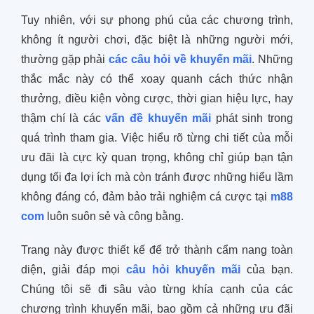
Tuy nhiên, với sự phong phú của các chương trình,
không ít người chơi, đặc biệt là những người mới,
thường gặp phải
các câu hỏi về khuyến mãi
. Những
thắc mắc này có thể xoay quanh cách thức nhận
thưởng, điều kiện vòng cược, thời gian hiệu lực, hay
thậm chí là các
vấn đề khuyến mãi
phát sinh trong
quá trình tham gia. Việc hiểu rõ từng chi tiết của mỗi
ưu đãi là cực kỳ quan trọng, không chỉ giúp bạn tận
dụng tối đa lợi ích mà còn tránh được những hiểu lầm
không đáng có, đảm bảo trải nghiệm cá cược tại
m88
com
luôn suôn sẻ và công bằng.
Trang này được thiết kế để trở thành cẩm nang toàn
diện, giải đáp mọi
câu hỏi khuyến mãi
của bạn.
Chúng tôi sẽ đi sâu vào từng khía cạnh của các
chương trình khuyến mãi, bao gồm cả những ưu đãi